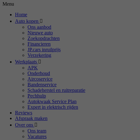
Menu
Home
Auto kopen
Ons aanbod
Nieuwe auto
Zoekopdrachten
Financieren
JP.cars inruilprijs
Verzekering
Werkplaats
APK
Onderhoud
Aircoservice
Bandenservice
Schadeherstel en ruitreparatie
Pechhulp
Autokwaak Service Plan
Expert in elektrisch rijden
Reviews
Afspraak maken
Over ons
Ons team
Vacatures