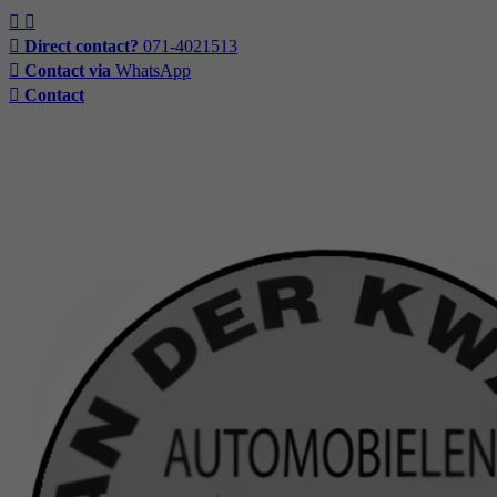
Direct contact?
071-4021513
Contact via
WhatsApp
Contact