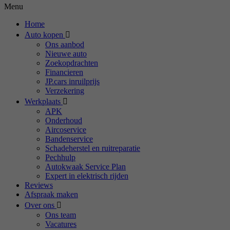
Menu
Home
Auto kopen
Ons aanbod
Nieuwe auto
Zoekopdrachten
Financieren
JP.cars inruilprijs
Verzekering
Werkplaats
APK
Onderhoud
Aircoservice
Bandenservice
Schadeherstel en ruitreparatie
Pechhulp
Autokwaak Service Plan
Expert in elektrisch rijden
Reviews
Afspraak maken
Over ons
Ons team
Vacatures