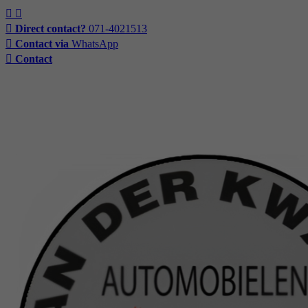
Direct contact?
071-4021513
Contact via
WhatsApp
Contact