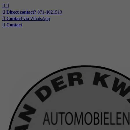
Direct contact?
071-4021513
Contact via
WhatsApp
Contact