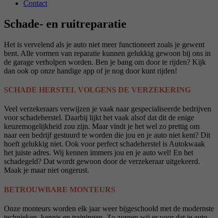
Contact
Schade- en ruitreparatie
Het is vervelend als je auto niet meer functioneert zoals je gewent
bent. Alle vormen van reparatie kunnen gelukkig gewoon bij ons in
de garage verholpen worden. Ben je bang om door te rijden? Kijk
dan ook op onze handige app of je nog door kunt rijden!
SCHADE HERSTEL VOLGENS DE VERZEKERING
Veel verzekeraars verwijzen je vaak naar gespecialiseerde bedrijven
voor schadeherstel. Daarbij lijkt het vaak alsof dat dit de enige
keuzemogelijkheid zou zijn. Maar vindt je het wel zo prettig om
naar een bedrijf gestuurd te worden die jou en je auto niet kent? Dit
hoeft gelukkig niet. Ook voor perfect schadeherstel is Autokwaak
het juiste adres. Wij kennen immers jou en je auto wel! En het
schadegeld? Dat wordt gewoon door de verzekeraar uitgekeerd.
Maak je maar niet ongerust.
BETROUWBARE MONTEURS
Onze monteurs worden elk jaar weer bijgeschoold met de modernste
technieken, kennis en trainingen. Zo zorgen wij er voor dat je auto