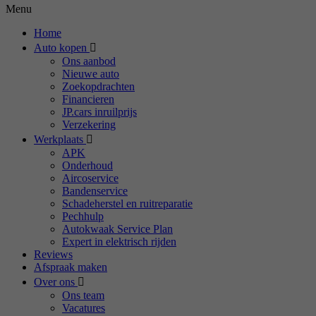
Menu
Home
Auto kopen
Ons aanbod
Nieuwe auto
Zoekopdrachten
Financieren
JP.cars inruilprijs
Verzekering
Werkplaats
APK
Onderhoud
Aircoservice
Bandenservice
Schadeherstel en ruitreparatie
Pechhulp
Autokwaak Service Plan
Expert in elektrisch rijden
Reviews
Afspraak maken
Over ons
Ons team
Vacatures