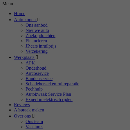
Menu
Home
Auto kopen
Ons aanbod
Nieuwe auto
Zoekopdrachten
Financieren
JP.cars inruilprijs
Verzekering
Werkplaats
APK
Onderhoud
Aircoservice
Bandenservice
Schadeherstel en ruitreparatie
Pechhulp
Autokwaak Service Plan
Expert in elektrisch rijden
Reviews
Afspraak maken
Over ons
Ons team
Vacatures