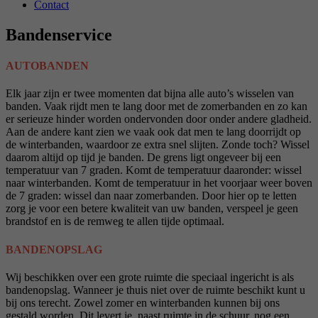
Contact
Bandenservice
AUTOBANDEN
Elk jaar zijn er twee momenten dat bijna alle auto’s wisselen van
banden. Vaak rijdt men te lang door met de zomerbanden en zo kan
er serieuze hinder worden ondervonden door onder andere gladheid.
Aan de andere kant zien we vaak ook dat men te lang doorrijdt op
de winterbanden, waardoor ze extra snel slijten. Zonde toch? Wissel
daarom altijd op tijd je banden. De grens ligt ongeveer bij een
temperatuur van 7 graden. Komt de temperatuur daaronder: wissel
naar winterbanden. Komt de temperatuur in het voorjaar weer boven
de 7 graden: wissel dan naar zomerbanden. Door hier op te letten
zorg je voor een betere kwaliteit van uw banden, verspeel je geen
brandstof en is de remweg te allen tijde optimaal.
BANDENOPSLAG
Wij beschikken over een grote ruimte die speciaal ingericht is als
bandenopslag. Wanneer je thuis niet over de ruimte beschikt kunt u
bij ons terecht. Zowel zomer en winterbanden kunnen bij ons
gestald worden. Dit levert je, naast ruimte in de schuur, nog een