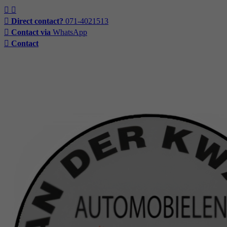
Direct contact?
071-4021513
Contact via
WhatsApp
Contact