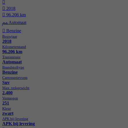
2018
96.206 km
Automaat
Benzine
Bouwjaar
2018
Kilometer­stand
96.206 km
Transmissie
Automaat
Brandstof­type
Benzine
Carrosserie­vorm
Suv
Max. trekgewicht
2.400
Vermogen
251
Kleur
zwart
APK bij levering
APK bij levering