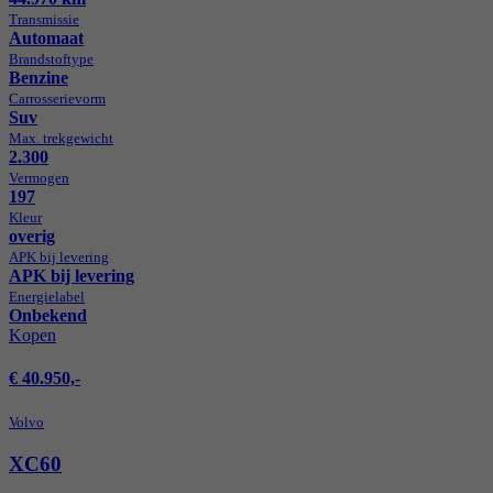
Transmissie
Automaat
Brandstof­type
Benzine
Carrosserie­vorm
Suv
Max. trekgewicht
2.300
Vermogen
197
Kleur
overig
APK bij levering
APK bij levering
Energie­label
Onbekend
Kopen
€ 40.950,-
Volvo
XC60