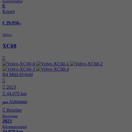
Energie­label
E
Kopen
€ 29.950,-
Volvo
XC60
B4 Mild-Hybrid
2023
44.970 km
Automaat
Benzine
Bouwjaar
2023
Kilometer­stand
44.970 km