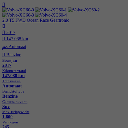
2.0 T5 FWD Ocean Race Geartronic
2017
147.088 km
Automaat
Benzine
Bouwjaar
2017
Kilometer­stand
147.088 km
Transmissie
Automaat
Brandstof­type
Benzine
Carrosserie­vorm
Suv
Max. trekgewicht
1.600
Vermogen
245