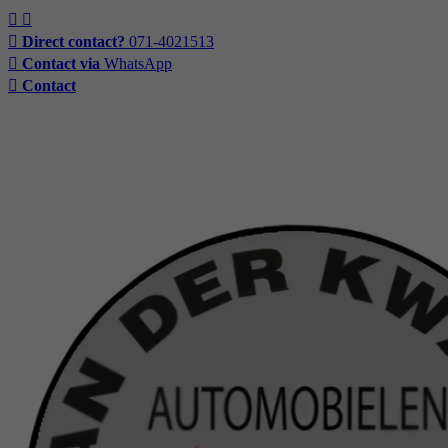
Direct contact?
071-4021513
Contact via
WhatsApp
Contact