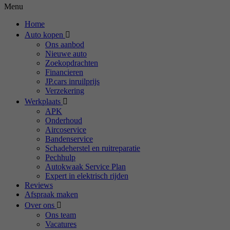
Menu
Home
Auto kopen
Ons aanbod
Nieuwe auto
Zoekopdrachten
Financieren
JP.cars inruilprijs
Verzekering
Werkplaats
APK
Onderhoud
Aircoservice
Bandenservice
Schadeherstel en ruitreparatie
Pechhulp
Autokwaak Service Plan
Expert in elektrisch rijden
Reviews
Afspraak maken
Over ons
Ons team
Vacatures