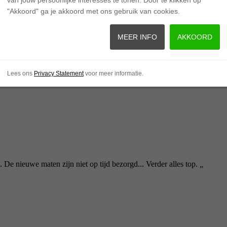
"Akkoord" ga je akkoord met ons gebruik van cookies.
MEER INFO
AKKOORD
Lees ons
Privacy Statement
voor meer informatie.
. De nieuwe maten zijn niet op tijd bezorgd... Verder alles top.
„