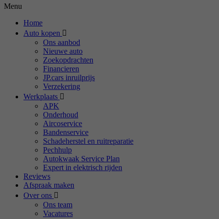
Menu
Home
Auto kopen
Ons aanbod
Nieuwe auto
Zoekopdrachten
Financieren
JP.cars inruilprijs
Verzekering
Werkplaats
APK
Onderhoud
Aircoservice
Bandenservice
Schadeherstel en ruitreparatie
Pechhulp
Autokwaak Service Plan
Expert in elektrisch rijden
Reviews
Afspraak maken
Over ons
Ons team
Vacatures