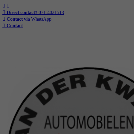
Direct contact?
071-4021513
Contact via
WhatsApp
Contact