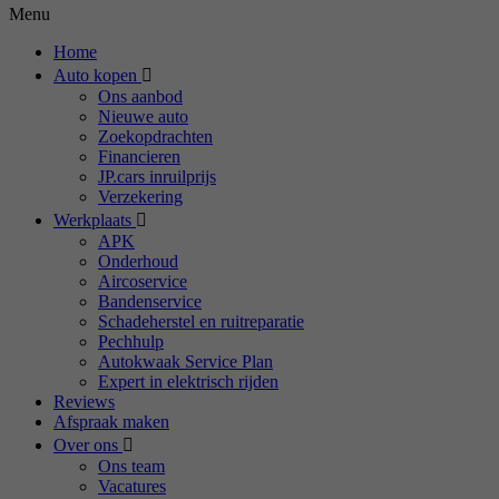
Menu
Home
Auto kopen
Ons aanbod
Nieuwe auto
Zoekopdrachten
Financieren
JP.cars inruilprijs
Verzekering
Werkplaats
APK
Onderhoud
Aircoservice
Bandenservice
Schadeherstel en ruitreparatie
Pechhulp
Autokwaak Service Plan
Expert in elektrisch rijden
Reviews
Afspraak maken
Over ons
Ons team
Vacatures