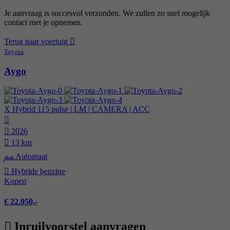
Je aanvraag is succesvol verzonden. We zullen zo snel mogelijk
contact met je opnemen.
Terug naar voertuig
Toyota
Aygo
X Hybrid 115 pulse | LM | CAMERA | ACC
2026
13 km
Automaat
Hybride benzine
Kopen
€ 22.950,-
Inruilvoorstel aanvragen