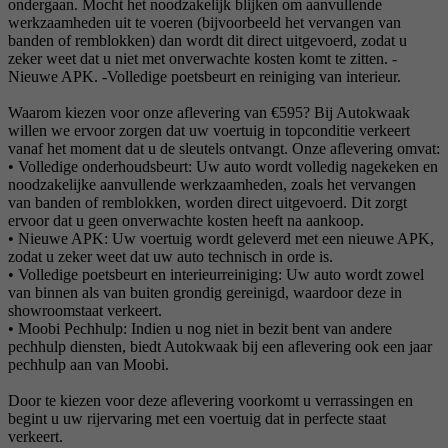
ondergaan. Mocht het noodzakelijk blijken om aanvullende
werkzaamheden uit te voeren (bijvoorbeeld het vervangen van
banden of remblokken) dan wordt dit direct uitgevoerd, zodat u
zeker weet dat u niet met onverwachte kosten komt te zitten. -
Nieuwe APK. -Volledige poetsbeurt en reiniging van interieur.
Waarom kiezen voor onze aflevering van €595? Bij Autokwaak
willen we ervoor zorgen dat uw voertuig in topconditie verkeert
vanaf het moment dat u de sleutels ontvangt. Onze aflevering omvat:
• Volledige onderhoudsbeurt: Uw auto wordt volledig nagekeken en
noodzakelijke aanvullende werkzaamheden, zoals het vervangen
van banden of remblokken, worden direct uitgevoerd. Dit zorgt
ervoor dat u geen onverwachte kosten heeft na aankoop.
• Nieuwe APK: Uw voertuig wordt geleverd met een nieuwe APK,
zodat u zeker weet dat uw auto technisch in orde is.
• Volledige poetsbeurt en interieurreiniging: Uw auto wordt zowel
van binnen als van buiten grondig gereinigd, waardoor deze in
showroomstaat verkeert.
• Moobi Pechhulp: Indien u nog niet in bezit bent van andere
pechhulp diensten, biedt Autokwaak bij een aflevering ook een jaar
pechhulp aan van Moobi.
Door te kiezen voor deze aflevering voorkomt u verrassingen en
begint u uw rijervaring met een voertuig dat in perfecte staat
verkeert.