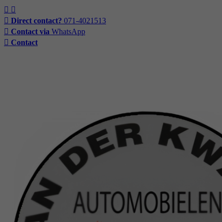
Direct contact?
071-4021513
Contact via
WhatsApp
Contact