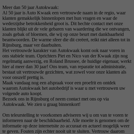
Meer dan 50 jaar Autokwaak:
Al 50 jaar is Auto Kwaak een vertrouwde naam in de regio, waar
klanten gemakkelijk binnenlopen met hun vragen en waar de
wederzijdse betrokkenheid groot is. Dit hechte contact met onze
klanten blijkt uit de vele gebaren van waardering die we ontvangen,
zoals gebak of bloemen, die wij op onze beurt met dankbaarheid
beantwoorden. De warme sfeer die dit creëert, reikt niet alleen tot in
Rijnsburg, maar ver daarbuiten.
Het vertrouwde karakter van Autokwaak komt ook naar voren in
ons stabiele team. Oprichters Piet en Nico van der Kwaak zijn nog
regelmatig aanwezig, en Roland Brussee, de huidige eigenaar, werkt
hier al meer dan 30 jaar! Ons team, van reparatie tot administratie,
bestaat uit vertrouwde gezichten, wat zowel voor onze klanten als
voor onszelf prettig is.
Maak vandaag nog een afspraak voor een proefrit en ontdek
waarom Autokwaak het autobedrijf is waar u met vertrouwen uw
volgende auto koopt.
Bezoek ons in Rijnsburg of neem contact met ons op via
Autokwaak. We zien u graag binnenkort!
Om teleurstelling te voorkomen adviseren wij u om van te voren te
informeren naar de beschikbaarheid. Alle moeite is genomen om de
informatie op deze internetsite zo accuraat en actueel mogelijk weer
te geven. Fouten zijn echter nooit uit te sluiten. Vertrouw daarom