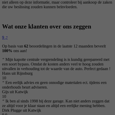
niet alleen op deze informatie, maar controleer bij aankoop de zaken
die uw beslissing zouden kunnen beïnvloeden.
Wat onze klanten over ons zeggen
9
,7
Op basis van
62
beoordelingen in de laatste 12 maanden beveelt
100%
ons aan!
“
Mijn kapotte centrale vergrendeling is is kundig gerepareerd met
een soort bypass. Omdat de kosten anders veel te hoog zouden
uitvallen in verhouding tot de waarde van de auto. Perfect gedaan !
Hans uit Rijnsburg
10
“
Een eerlijk advies en geen onnodige materialen ect. tijdens een
onderhouds beurt adviseren.
Gijs uit Katwijk
10
“
Ik ben al sinds 1998 bij deze garage. Kan niet anders zeggen dat
ze altijd voor je klaar staan en altijd een eerlijke mening hebben.
Dirk Plugge uit Katwijk
9,0