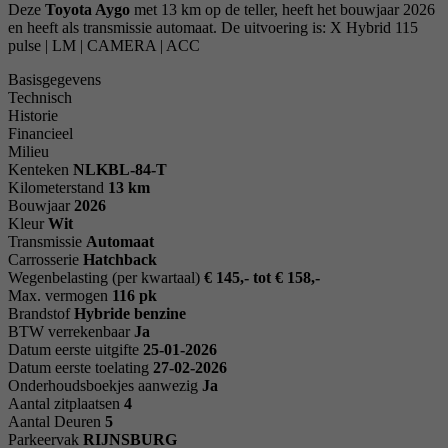
Deze
Toyota Aygo
met 13 km op de teller, heeft het bouwjaar 2026
en heeft als transmissie automaat. De uitvoering is: X Hybrid 115
pulse | LM | CAMERA | ACC
Basisgegevens
Technisch
Historie
Financieel
Milieu
Kenteken
NL
KBL-84-T
Kilometerstand
13 km
Bouwjaar
2026
Kleur
Wit
Transmissie
Automaat
Carrosserie
Hatchback
Wegenbelasting (per kwartaal)
€ 145,- tot € 158,-
Max. vermogen
116 pk
Brandstof
Hybride benzine
BTW verrekenbaar
Ja
Datum eerste uitgifte
25-01-2026
Datum eerste toelating
27-02-2026
Onderhoudsboekjes aanwezig
Ja
Aantal zitplaatsen
4
Aantal Deuren
5
Parkeervak
RIJNSBURG