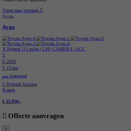
Terug naar voertuig
Toyota
Aygo
X Hybrid 115 pulse | LM | CAMERA | ACC
2026
13 km
Automaat
Hybride benzine
Kopen
€ 22.950,-
Offerte aanvragen