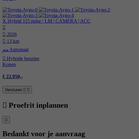
X Hybrid 115 pulse | LM | CAMERA | ACC
2026
13 km
Automaat
Hybride benzine
Kopen
€ 22.950,-
Versturen
Proefrit inplannen
Bedankt voor je aanvraag