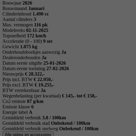
Bouwjaar
2026
Bouwmaand
Januari
Cilinderinhoud
1.490 cc
Aantal cilinders
3
Max. vermogen
116 pk
Modelreeks
02-11-2025
Topsnelheid
172 km/h
Acceleratie (0 - 100)
9 sec
Gewicht
1.075 kg
Onderhoudsboekjes aanwezig
Ja
Dealeronderhouden
Ja
Datum eerste uitgifte
25-01-2026
Datum eerste toelating
27-02-2026
Nieuwprijs
€ 28.322,-
Prijs incl. BTW
€ 22.950,-
Prijs excl. BTW
€ 19.255,-
BTW verrekenbaar
Ja
Wegenbelasting (per kwartaal)
€ 145,- tot € 158,-
Co2 emissie
87 g/km
Emissie klasse
6
Energie label
A
Gemiddeld verbruik
3.8 / 100km
Gemiddeld verbruik stad
Onbekend / 100km
Gemiddeld verbruik snelweg
Onbekend / 100km
Alle opties en accessoires