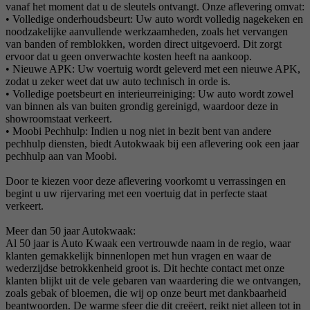
vanaf het moment dat u de sleutels ontvangt. Onze aflevering omvat:
• Volledige onderhoudsbeurt: Uw auto wordt volledig nagekeken en
noodzakelijke aanvullende werkzaamheden, zoals het vervangen
van banden of remblokken, worden direct uitgevoerd. Dit zorgt
ervoor dat u geen onverwachte kosten heeft na aankoop.
• Nieuwe APK: Uw voertuig wordt geleverd met een nieuwe APK,
zodat u zeker weet dat uw auto technisch in orde is.
• Volledige poetsbeurt en interieurreiniging: Uw auto wordt zowel
van binnen als van buiten grondig gereinigd, waardoor deze in
showroomstaat verkeert.
• Moobi Pechhulp: Indien u nog niet in bezit bent van andere
pechhulp diensten, biedt Autokwaak bij een aflevering ook een jaar
pechhulp aan van Moobi.
Door te kiezen voor deze aflevering voorkomt u verrassingen en
begint u uw rijervaring met een voertuig dat in perfecte staat
verkeert.
Meer dan 50 jaar Autokwaak:
Al 50 jaar is Auto Kwaak een vertrouwde naam in de regio, waar
klanten gemakkelijk binnenlopen met hun vragen en waar de
wederzijdse betrokkenheid groot is. Dit hechte contact met onze
klanten blijkt uit de vele gebaren van waardering die we ontvangen,
zoals gebak of bloemen, die wij op onze beurt met dankbaarheid
beantwoorden. De warme sfeer die dit creëert, reikt niet alleen tot in