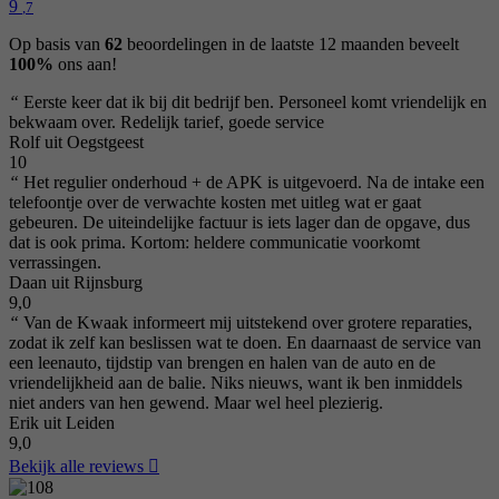
9
,7
Op basis van
62
beoordelingen in de laatste 12 maanden beveelt
100%
ons aan!
“
Eerste keer dat ik bij dit bedrijf ben. Personeel komt vriendelijk en
bekwaam over. Redelijk tarief, goede service
Rolf uit Oegstgeest
10
“
Het regulier onderhoud + de APK is uitgevoerd. Na de intake een
telefoontje over de verwachte kosten met uitleg wat er gaat
gebeuren. De uiteindelijke factuur is iets lager dan de opgave, dus
dat is ook prima. Kortom: heldere communicatie voorkomt
verrassingen.
Daan uit Rijnsburg
9,0
“
Van de Kwaak informeert mij uitstekend over grotere reparaties,
zodat ik zelf kan beslissen wat te doen. En daarnaast de service van
een leenauto, tijdstip van brengen en halen van de auto en de
vriendelijkheid aan de balie. Niks nieuws, want ik ben inmiddels
niet anders van hen gewend. Maar wel heel plezierig.
Erik uit Leiden
9,0
Bekijk alle reviews