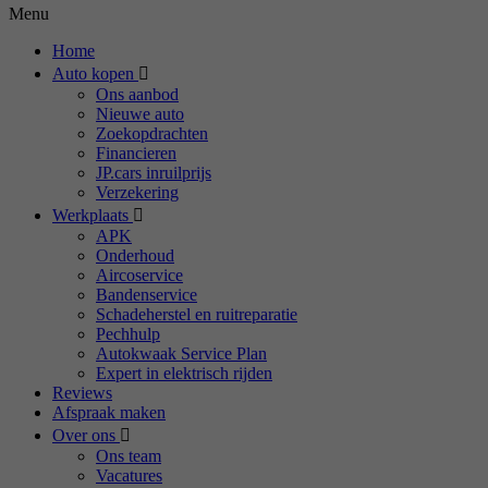
Menu
Home
Auto kopen
Ons aanbod
Nieuwe auto
Zoekopdrachten
Financieren
JP.cars inruilprijs
Verzekering
Werkplaats
APK
Onderhoud
Aircoservice
Bandenservice
Schadeherstel en ruitreparatie
Pechhulp
Autokwaak Service Plan
Expert in elektrisch rijden
Reviews
Afspraak maken
Over ons
Ons team
Vacatures