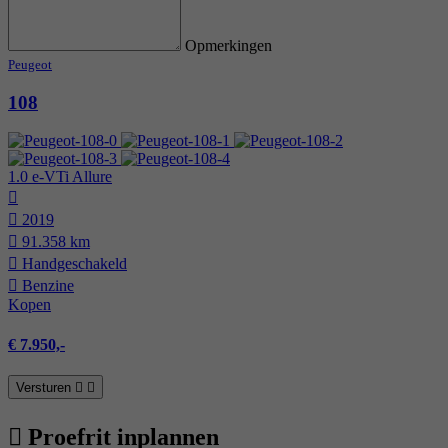
Opmerkingen
Peugeot
108
1.0 e-VTi Allure
2019
91.358 km
Hand­geschakeld
Benzine
Kopen
€ 7.950,-
Versturen
Proefrit inplannen