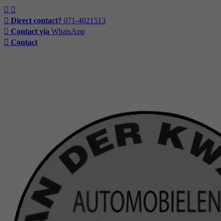
Direct contact?
071-4021513
Contact via
WhatsApp
Contact