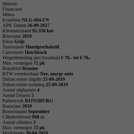
Historie
Financieel
Milieu
Kenteken
NL
G-494-FN
APK Datum
26-09-2027
Kilometerstand
91.358 km
Bouwjaar
2019
Kleur
Grijs
Transmissie
Handgeschakeld
Carrosserie
Hatchback
Wegenbelasting (per kwartaal)
€ 70,- tot € 76,-
Max. vermogen
72 pk
Brandstof
Benzine
BTW verrekenbaar
Nee, marge auto
Datum eerste uitgifte
25-09-2019
Datum eerste toelating
25-09-2019
Aantal zitplaatsen
4
Aantal Deuren
5
Parkeervak
RIJNSBURG
Bouwjaar
2019
Bouwmaand
September
Cilinderinhoud
998 cc
Aantal cilinders
3
Max. vermogen
72 pk
Modelreeks
30-04-2018