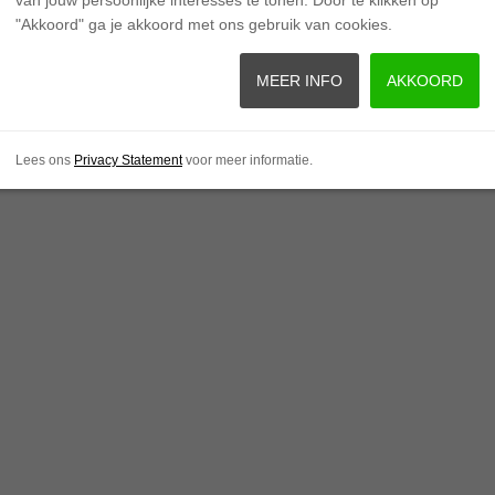
"Akkoord" ga je akkoord met ons gebruik van cookies.
MEER INFO
AKKOORD
Lees ons
Privacy Statement
voor meer informatie.