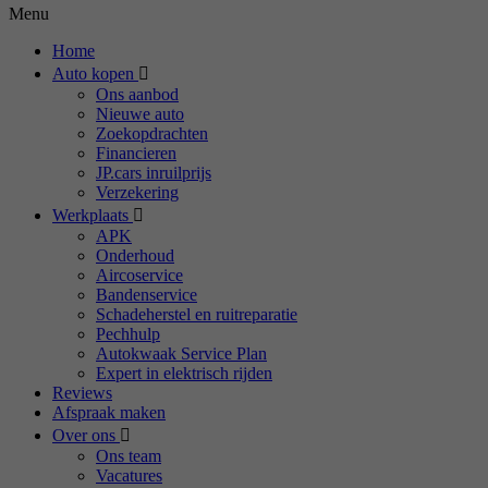
Menu
Home
Auto kopen
Ons aanbod
Nieuwe auto
Zoekopdrachten
Financieren
JP.cars inruilprijs
Verzekering
Werkplaats
APK
Onderhoud
Aircoservice
Bandenservice
Schadeherstel en ruitreparatie
Pechhulp
Autokwaak Service Plan
Expert in elektrisch rijden
Reviews
Afspraak maken
Over ons
Ons team
Vacatures