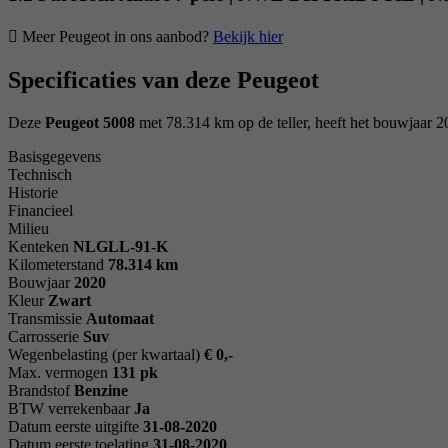
Meer Peugeot in ons aanbod?
Bekijk hier
Specificaties van deze Peugeot
Deze
Peugeot 5008
met 78.314 km op de teller, heeft het bouwjaar 2
Basisgegevens
Technisch
Historie
Financieel
Milieu
Kenteken
NL
GLL-91-K
Kilometerstand
78.314 km
Bouwjaar
2020
Kleur
Zwart
Transmissie
Automaat
Carrosserie
Suv
Wegenbelasting (per kwartaal)
€ 0,-
Max. vermogen
131 pk
Brandstof
Benzine
BTW verrekenbaar
Ja
Datum eerste uitgifte
31-08-2020
Datum eerste toelating
31-08-2020