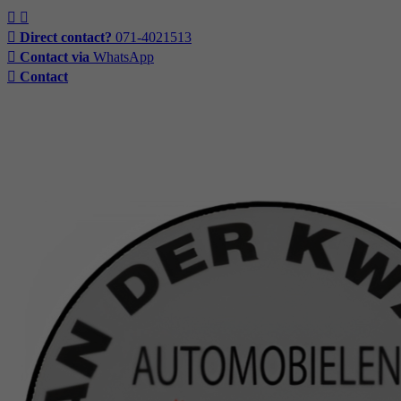
Direct contact?
071-4021513
Contact via
WhatsApp
Contact