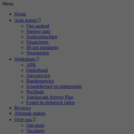
Menu
Home
Auto kopen
Ons aanbod
Nieuwe auto
Zoekopdrachten
Financieren
JP.cars inruilprijs
Verzekering
Werkplaats
APK
Onderhoud
Aircoservice
Bandenservice
Schadeherstel en ruitreparatie
Pechhulp
Autokwaak Service Plan
Expert in elektrisch rijden
Reviews
Afspraak maken
Over ons
Ons team
Vacatures