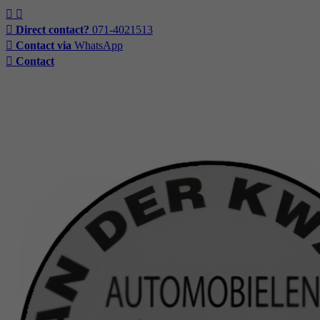
Direct contact?
071-4021513
Contact via
WhatsApp
Contact