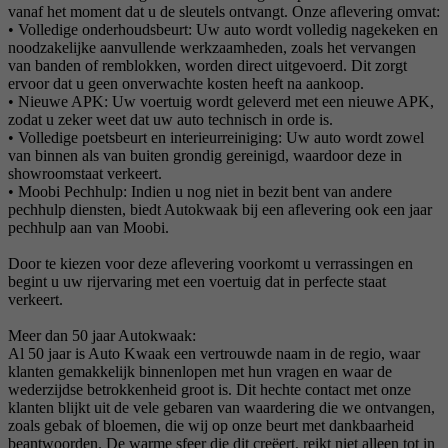
vanaf het moment dat u de sleutels ontvangt. Onze aflevering omvat:
• Volledige onderhoudsbeurt: Uw auto wordt volledig nagekeken en
noodzakelijke aanvullende werkzaamheden, zoals het vervangen
van banden of remblokken, worden direct uitgevoerd. Dit zorgt
ervoor dat u geen onverwachte kosten heeft na aankoop.
• Nieuwe APK: Uw voertuig wordt geleverd met een nieuwe APK,
zodat u zeker weet dat uw auto technisch in orde is.
• Volledige poetsbeurt en interieurreiniging: Uw auto wordt zowel
van binnen als van buiten grondig gereinigd, waardoor deze in
showroomstaat verkeert.
• Moobi Pechhulp: Indien u nog niet in bezit bent van andere
pechhulp diensten, biedt Autokwaak bij een aflevering ook een jaar
pechhulp aan van Moobi.
Door te kiezen voor deze aflevering voorkomt u verrassingen en
begint u uw rijervaring met een voertuig dat in perfecte staat
verkeert.
Meer dan 50 jaar Autokwaak:
Al 50 jaar is Auto Kwaak een vertrouwde naam in de regio, waar
klanten gemakkelijk binnenlopen met hun vragen en waar de
wederzijdse betrokkenheid groot is. Dit hechte contact met onze
klanten blijkt uit de vele gebaren van waardering die we ontvangen,
zoals gebak of bloemen, die wij op onze beurt met dankbaarheid
beantwoorden. De warme sfeer die dit creëert, reikt niet alleen tot in