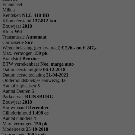
Financieel
Milieu
Kenteken
NL
L-418-BD
Kilometerstand
137.812 km
Bouwjaar
2018
Kleur
Wit
Transmissie
Automaat
Carrosserie
Suv
Wegenbelasting (per kwartaal)
€ 226,- tot € 247,-
Max. vermogen
150 pk
Brandstof
Benzine
BTW verrekenbaar
Nee, marge auto
Datum eerste uitgifte
06-12-2018
Datum eerste toelating
21-04-2021
Onderhoudsboekjes aanwezig
Ja
Aantal zitplaatsen
5
Aantal Deuren
5
Parkeervak
RIJNSBURG
Bouwjaar
2018
Bouwmaand
December
Cilinderinhoud
1.498 cc
Aantal cilinders
4
Max. vermogen
150 pk
Modelreeks
25-10-2018
Topsnelheid
200 km/h