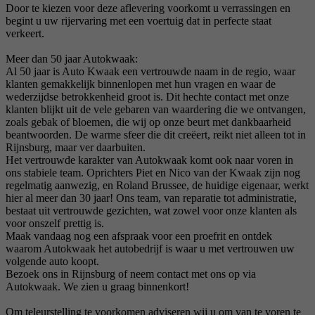
Door te kiezen voor deze aflevering voorkomt u verrassingen en
begint u uw rijervaring met een voertuig dat in perfecte staat
verkeert.
Meer dan 50 jaar Autokwaak:
Al 50 jaar is Auto Kwaak een vertrouwde naam in de regio, waar
klanten gemakkelijk binnenlopen met hun vragen en waar de
wederzijdse betrokkenheid groot is. Dit hechte contact met onze
klanten blijkt uit de vele gebaren van waardering die we ontvangen,
zoals gebak of bloemen, die wij op onze beurt met dankbaarheid
beantwoorden. De warme sfeer die dit creëert, reikt niet alleen tot in
Rijnsburg, maar ver daarbuiten.
Het vertrouwde karakter van Autokwaak komt ook naar voren in
ons stabiele team. Oprichters Piet en Nico van der Kwaak zijn nog
regelmatig aanwezig, en Roland Brussee, de huidige eigenaar, werkt
hier al meer dan 30 jaar! Ons team, van reparatie tot administratie,
bestaat uit vertrouwde gezichten, wat zowel voor onze klanten als
voor onszelf prettig is.
Maak vandaag nog een afspraak voor een proefrit en ontdek
waarom Autokwaak het autobedrijf is waar u met vertrouwen uw
volgende auto koopt.
Bezoek ons in Rijnsburg of neem contact met ons op via
Autokwaak. We zien u graag binnenkort!
Om teleurstelling te voorkomen adviseren wij u om van te voren te