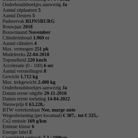
Onderhoudsboekjes aanwezig
Ja
Aantal zitplaatsen
5
Aantal Deuren
5
Parkeervak
RIJNSBURG
Bouwjaar
2018
Bouwmaand
November
Cilinderinhoud
1.969 cc
Aantal cilinders
4
Max. vermogen
251 pk
Modelreeks
22-04-2018
Topsnelheid
220 km/h
Acceleratie (0 - 100)
6 sec
Aantal versnellingen
8
Gewicht
1.712 kg
Max. trekgewicht
2.400 kg
Onderhoudsboekjes aanwezig
Ja
Datum eerste uitgifte
29-11-2018
Datum eerste toelating
14-04-2022
Nieuwprijs
€ 63.228,-
BTW verrekenbaar
Nee, marge auto
Wegenbelasting (per kwartaal)
€ 307,- tot € 335,-
Co2 emissie
169 g/km
Emissie klasse
6
Energie label
E
Gemiddeld verbruik
7.3 / 100km