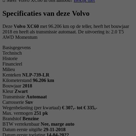
Meer Volvo XC60 in ons aanbod?
Bekijk hier
Specificaties van deze Volvo
Deze
Volvo XC60
met 96.206 km op de teller, heeft het bouwjaar
2018 en heeft als transmissie automaat. De uitvoering is: 2.0 T5
AWD Momentum
Basisgegevens
Technisch
Historie
Financieel
Milieu
Kenteken
NL
P-739-LR
Kilometerstand
96.206 km
Bouwjaar
2018
Kleur
Zwart
Transmissie
Automaat
Carrosserie
Suv
Wegenbelasting (per kwartaal)
€ 307,- tot € 335,-
Max. vermogen
251 pk
Brandstof
Benzine
BTW verrekenbaar
Nee, marge auto
Datum eerste uitgifte
29-11-2018
Datum eerste toelating
14-04-2022