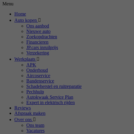
Menu
Home
Auto kopen
Ons aanbod
Nieuwe auto
Zoekopdrachten
Financieren
JP.cars inruilprijs
Verzekering
Werkplaats
APK
Onderhoud
Aircoservice
Bandenservice
Schadeherstel en ruitreparatie
Pechhulp
Autokwaak Service Plan
Expert in elektrisch rijden
Reviews
Afspraak maken
Over ons
Ons team
Vacatures