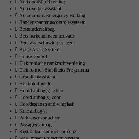
Anti doorSlip Regeling
Anti overhel assistent
Autonomous Emergency Braking
Bandenspanningscontrolesysteem
Bestuurdersairbag
Bots herkenning en activatie
Bots waarschuwing systeem
Brake Assist System
Cruise control
Elektronische remkrachtverdeling
Elektronisch Stabiliteits Programma
Grootlichtassistent
Hill hold functie
Hoofd airbag(s) achter
Hoofd airbag(s) voor
Hoofdsteunen anti-whiplash
Knie airbag(s)
Parkeersensor achter
Passagiersairbag
Rijstrooksensor met correctie
Side Impact Protection System