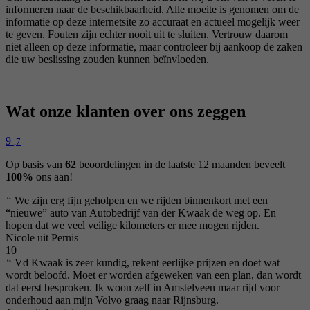
informeren naar de beschikbaarheid. Alle moeite is genomen om de
informatie op deze internetsite zo accuraat en actueel mogelijk weer
te geven. Fouten zijn echter nooit uit te sluiten. Vertrouw daarom
niet alleen op deze informatie, maar controleer bij aankoop de zaken
die uw beslissing zouden kunnen beïnvloeden.
Wat onze klanten over ons zeggen
9
,7
Op basis van
62
beoordelingen in de laatste 12 maanden beveelt
100%
ons aan!
“
We zijn erg fijn geholpen en we rijden binnenkort met een
“nieuwe” auto van Autobedrijf van der Kwaak de weg op. En
hopen dat we veel veilige kilometers er mee mogen rijden.
Nicole uit Pernis
10
“
Vd Kwaak is zeer kundig, rekent eerlijke prijzen en doet wat
wordt beloofd. Moet er worden afgeweken van een plan, dan wordt
dat eerst besproken. Ik woon zelf in Amstelveen maar rijd voor
onderhoud aan mijn Volvo graag naar Rijnsburg.