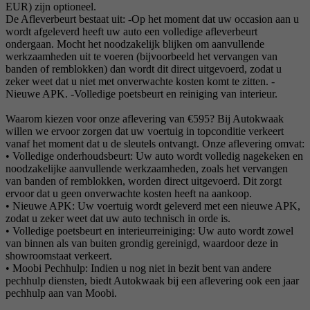
EUR) zijn optioneel.
De Afleverbeurt bestaat uit: -Op het moment dat uw occasion aan u
wordt afgeleverd heeft uw auto een volledige afleverbeurt
ondergaan. Mocht het noodzakelijk blijken om aanvullende
werkzaamheden uit te voeren (bijvoorbeeld het vervangen van
banden of remblokken) dan wordt dit direct uitgevoerd, zodat u
zeker weet dat u niet met onverwachte kosten komt te zitten. -
Nieuwe APK. -Volledige poetsbeurt en reiniging van interieur.
Waarom kiezen voor onze aflevering van €595? Bij Autokwaak
willen we ervoor zorgen dat uw voertuig in topconditie verkeert
vanaf het moment dat u de sleutels ontvangt. Onze aflevering omvat:
• Volledige onderhoudsbeurt: Uw auto wordt volledig nagekeken en
noodzakelijke aanvullende werkzaamheden, zoals het vervangen
van banden of remblokken, worden direct uitgevoerd. Dit zorgt
ervoor dat u geen onverwachte kosten heeft na aankoop.
• Nieuwe APK: Uw voertuig wordt geleverd met een nieuwe APK,
zodat u zeker weet dat uw auto technisch in orde is.
• Volledige poetsbeurt en interieurreiniging: Uw auto wordt zowel
van binnen als van buiten grondig gereinigd, waardoor deze in
showroomstaat verkeert.
• Moobi Pechhulp: Indien u nog niet in bezit bent van andere
pechhulp diensten, biedt Autokwaak bij een aflevering ook een jaar
pechhulp aan van Moobi.