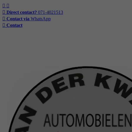
Direct contact?
071-4021513
Contact via
WhatsApp
Contact